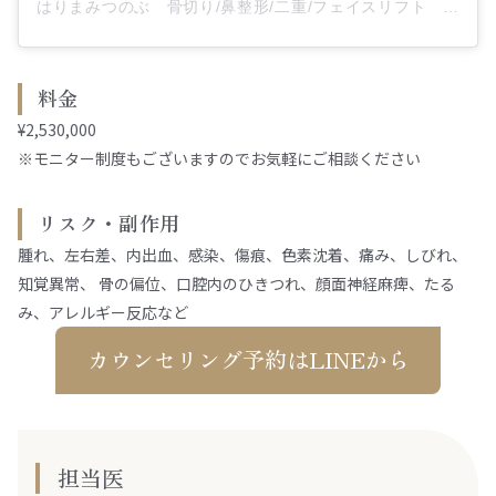
はりまみつのぶ 骨切り/鼻整形/二重/フェイスリフト 形成外科専門医 東大医学部卒美容外科医(@dr_harimax)がシェアした投稿
料金
¥2,530,000
※モニター制度もございますのでお気軽にご相談ください
リスク・副作用
腫れ、左右差、内出血、感染、傷痕、色素沈着、痛み、しびれ、
知覚異常、 骨の偏位、口腔内のひきつれ、顔面神経麻痺、たる
み、アレルギー反応など
カウンセリング予約はLINEから
担当医