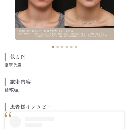
執刀医
播摩 光宣
施術内容
輪郭3点
患者様インタビュー