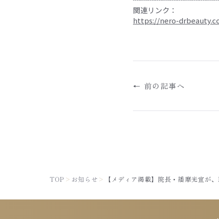
関連リンク：
https://nero-drbeauty.c
← 前の記事へ
TOP
>
お知らせ
>
【メディア掲載】院長・播摩光宣が、NE