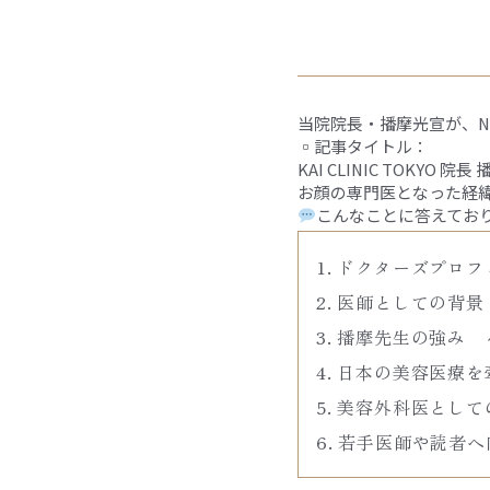
当院院長・播摩光宣が、NER
▫︎記事タイトル：
KAI CLINIC TOK
お顔の専門医となった経
こんなことに答えてお
ドクターズプロフ
医師としての背景
播摩先生の強み 
日本の美容医療を
美容外科医として
若手医師や読者へ
┈┈┈┈┈┈┈┈┈┈┈