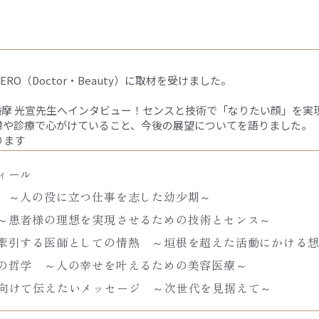
O（Doctor・Beauty）に取材を受けました。
YO 院長 播摩 光宣先生へインタビュー！センスと技術で「なりたい顔」を実
緯や診療で心がけていること、今後の展望についてを語りました。
ります
ィール
 ～人の役に立つ仕事を志した幼少期～
～患者様の理想を実現させるための技術とセンス～
牽引する医師としての情熱 ～垣根を超えた活動にかける
の哲学 ～人の幸せを叶えるための美容医療～
向けて伝えたいメッセージ ～次世代を見据えて～
┈┈┈┈┈