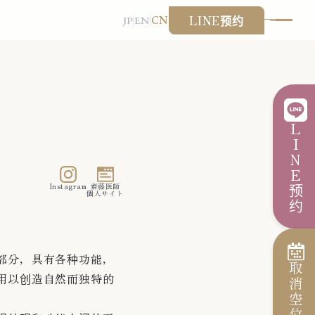
LINE预约
JP
EN
CN
LINE预约
Instagram
齋藤医師
個人サイト
部分，具有各种功能，
取消空位
用以创造自然而独特的